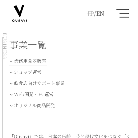
JP
/
EN
BUSINESS
事業一覧
業務用食器販売
ショップ運営
飲食店向けサポート事業
Web開発・EC運営
オリジナル商品開発
「Qusavi」では、日本の伝統工芸と現代文化をつなぐ「く