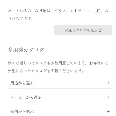
バー・お酒の主な食器は、グラス、カトラリー、小皿、取
り皿などです。
Webカタログを見る
多用途カタログ
様々な括りのカタログも多数用意しています。お客様のご
要望に合ったカタログを御覧くださいませ。
用途から選ぶ
メーカーから選ぶ
皿・プレート
深皿・鉢・ボウル
価格から選ぶ
伊万里焼窯元
コーヒー・お茶用品