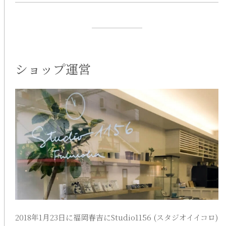
有田焼窯元
カップ・グラス・タンブラー
-¥1,000
波佐見焼窯元
酒器（日本酒用）
¥1,000-¥3,000
唐津焼窯元
キッチン雑貨・調理器具
¥3,000-¥5,000
業務用硝子食器 吉沼硝子
インテリア・日用品雑貨
ショップ運営
¥5,000-¥7,000
新潟燕三条カトラリー
¥7,000-¥10,000
柳宗理 キッチンツール
¥10,000-¥20,000
¥20,000-
2018年1月23日に福岡春吉にStudio1156 (スタジオイイコロ)